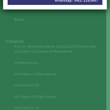
Gobierno Federal
Becas
Visítanos
Prol. Av. Tecnológico Norte 1010 Local 20 (Planta Alta),
Col. Balcón Campestre en Plaza Marina
info@ptcqro.mx
De 9:00am a 3:00pm llama al:
(442) 600-07-45
De 3:00pm a 9:00pm llama al:
(442) 242-14-14