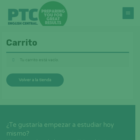
Ir
al
Menú
contenido
princi
Carrito
Tu carrito está vacío.
Volver a la tienda
¿Te gustaría empezar a estudiar hoy
mismo?