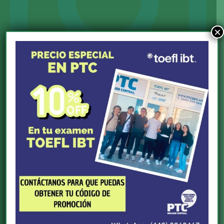
×
Síguenos
Sitios de Interés
ETS Official Site
PTC English Online
Secretaría de Relaciones Exteriores