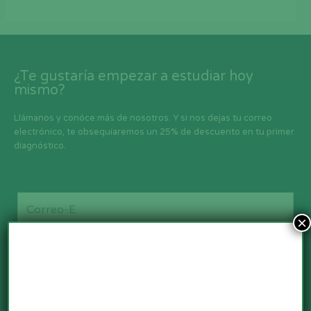
¿Te gustaría empezar a estudiar hoy
mismo?
Llámanos y conóce más de nosotros. Y si nos dejas tu correo
electrónico, te obsequiaremos un 25% de descuento en tu primer
diagnóstico.
×