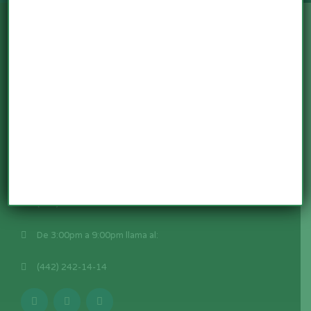
Visítanos
Prol. Av. Tecnológico Norte 1010 Local 20 (Planta Alta),
Col. Balcón Campestre en Plaza Marina
info@ptcqro.mx
De 9:00am a 3:00pm llama al:
(442) 600-07-45
De 3:00pm a 9:00pm llama al:
(442) 242-14-14