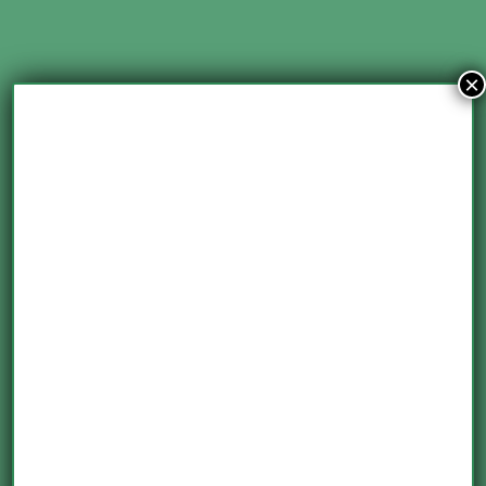
×
¿Qué TOEFL necesito?
14 febrero 2020
/
TOEFL
/ Por
PTC Editor
/
ibt
,
inglés
,
itp
,
tests
,
toefl
Seguramente, te dijeron que necesitas demostrar tu nivel de
inglés con algún tipo de certificado para un empleo, una beca,
un requisito institucional o en admisión de alguna universidad.
Tal vez te dijeron que necesitas presentar el TOEFL, la pregunta
es: ¿qué TOEFL? Existen dos tipos de examen TOEFL, el ITP
(Institucional) y el IBT …
Leer más »