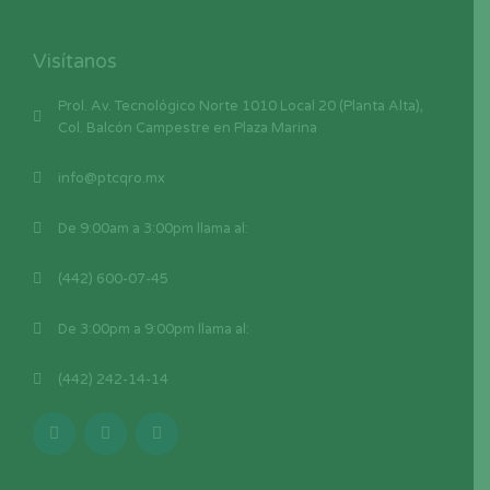
Visítanos
Prol. Av. Tecnológico Norte 1010 Local 20 (Planta Alta),
Col. Balcón Campestre en Plaza Marina
info@ptcqro.mx
De 9:00am a 3:00pm llama al:
(442) 600-07-45
De 3:00pm a 9:00pm llama al:
(442) 242-14-14